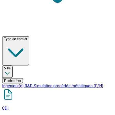
Type de contrat
Ville
Rechercher
Ingénieur(e) R&D Simulation procédés métalliques (F/H)
CDI